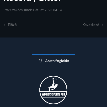
Írta:
Szakács Tünde
Dátum:
2023.04.14.
Előző
Következő
Asztalfoglalás