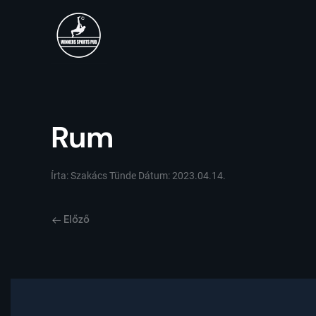
Rum
Írta:
Szakács Tünde
Dátum:
2023.04.14.
Előző