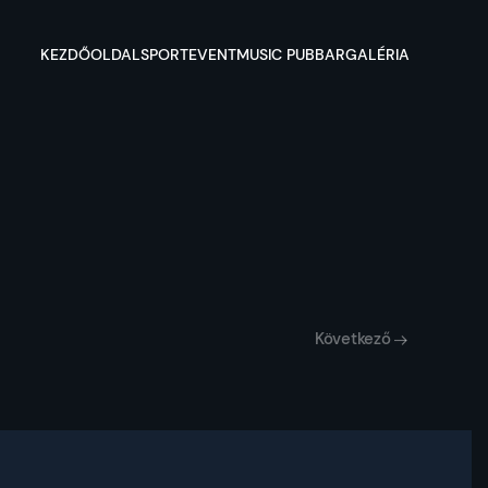
KEZDŐOLDAL
SPORT
EVENT
MUSIC PUB
BAR
GALÉRIA
Következő